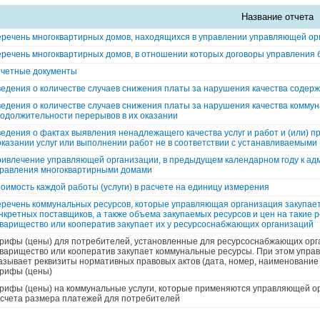
Название отчета
речень многоквартирных домов, находящихся в управлении управляющей орг
речень многоквартирных домов, в отношении которых договоры управления 
четные документы
едения о количестве случаев снижения платы за нарушения качества содер
едения о количестве случаев снижения платы за нарушения качества коммун
одолжительности перерывов в их оказании
едения о фактах выявления ненадлежащего качества услуг и работ и (или)
оказании услуг или выполнении работ не в соответствии с устанавливаемым
ивлечение управляющей организации, в предыдущем календарном году к ад
равления многоквартирными домами
оимость каждой работы (услуги) в расчете на единицу измерения
речень коммунальных ресурсов, которые управляющая организация закупает
нкретных поставщиков, а также объема закупаемых ресурсов и цен на такие 
варищество или кооператив закупает их у ресурсоснабжающих организаций
рифы (цены) для потребителей, установленные для ресурсоснабжающих орг
варищество или кооператив закупает коммунальные ресурсы. При этом упра
азывает реквизиты нормативных правовых актов (дата, номер, наименование 
рифы (цены)
рифы (цены) на коммунальные услуги, которые применяются управляющей о
счета размера платежей для потребителей