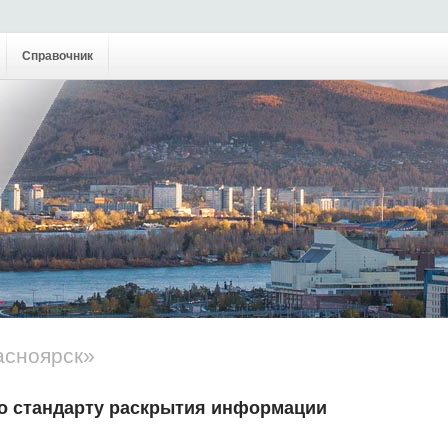
Справочник
асноярск»
о cтандарту раскрытия информации