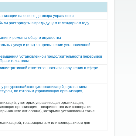
анизации на основе договора управления
были расторгнуты в предыдущем календарном году
жания и ремонта общего имущества
альных услуг и (или) за превышение установленной
 превышения установленной продолжительности перерывов
и Правительством
министративной ответственности за нарушения в сфере
 у ресурсоснабжающих организаций, с указанием
ресурсы, по которым управляющая организация,
анизаций, у которых управляющая организация,
вляющая организация, товарищество или кооператив
принявшего акт органа), которыми установлены такие
рганизацией, товариществом или кооперативом для