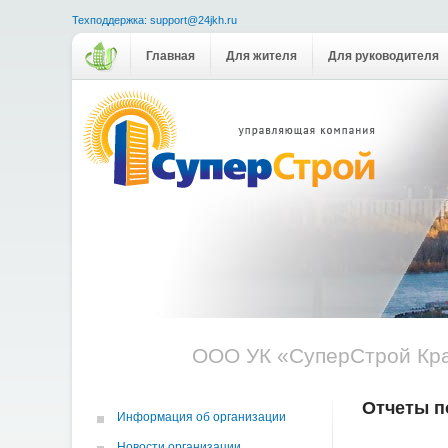
Техподдержка: support@24jkh.ru
Главная
Для жителя
Для руководителя
ООО УК «СуперСтрой Кр
Отчеты п
Информация об организации
Новости организации