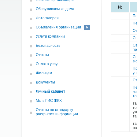
№
Обслуживаемые дома
Пе
Фотогалерея
Пе
Объявления организации
6
От
Услуги компании
Св
Св
Безопасность
пр
Отчеты
Св
в 
Оплата услуг
Пр
уп
Жильцам
Ст
Документы
Пе
Личный кабинет
ко
то
Мы в ГИС ЖКХ
та
то
Отчеты по cтандарту
ук
раскрытия информации
та
та
ра