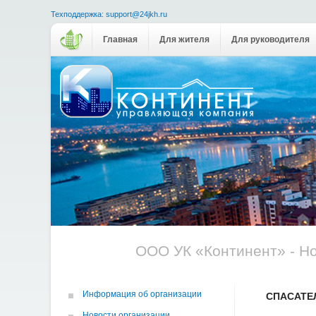
Техподдержка: support@24jkh.ru
Главная
Для жителя
Для руководителя
ООО УК «Континент» - Н
Информация об организации
СПАСАТЕ
Новости организации