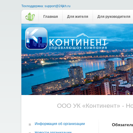
Техподдержка: support@24jkh.ru
Главная
Для жителя
Для руководителя
ООО УК «Континент» - Н
Информация об организации
Обязател
Новости организации