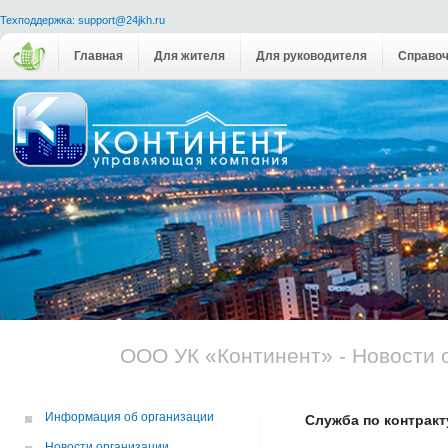
Техподдержка: support@24jkh.ru
Главная
Для жителя
Для руководителя
Справоч
ООО УК «Континент» - Новости 
Информация об организации
Служба по контракт
Новости организации