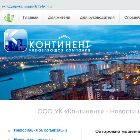
Техподдержка: support@24jkh.ru
Главная
Для жителя
Для руководителя
Справоч
ООО УК «Континент» - Новости 
Информация об организации
Осторожно мошенн
Новости организации